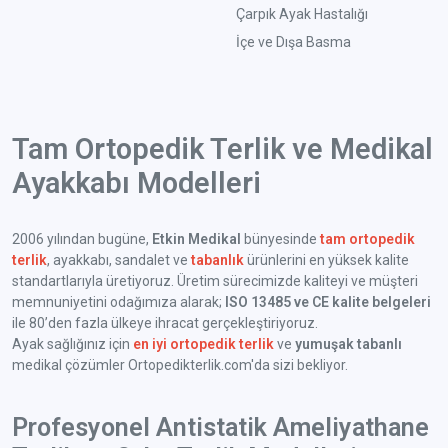
Çarpık Ayak Hastalığı
İçe ve Dışa Basma
Tam Ortopedik Terlik ve Medikal
Ayakkabı Modelleri
2006 yılından bugüne,
Etkin Medikal
bünyesinde
tam ortopedik
terlik
, ayakkabı, sandalet ve
tabanlık
ürünlerini en yüksek kalite
standartlarıyla üretiyoruz. Üretim sürecimizde kaliteyi ve müşteri
memnuniyetini odağımıza alarak;
ISO 13485 ve CE kalite belgeleri
ile 80’den fazla ülkeye ihracat gerçekleştiriyoruz.
Ayak sağlığınız için
en iyi ortopedik terlik
ve
yumuşak tabanlı
medikal çözümler Ortopedikterlik.com'da sizi bekliyor.
Profesyonel Antistatik Ameliyathane