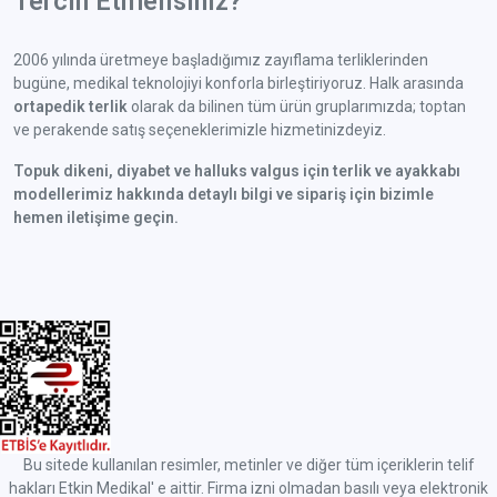
Tercih Etmelisiniz?
2006 yılında üretmeye başladığımız zayıflama terliklerinden
bugüne, medikal teknolojiyi konforla birleştiriyoruz. Halk arasında
ortapedik terlik
olarak da bilinen tüm ürün gruplarımızda; toptan
ve perakende satış seçeneklerimizle hizmetinizdeyiz.
Topuk dikeni, diyabet ve halluks valgus için terlik ve ayakkabı
modellerimiz hakkında detaylı bilgi ve sipariş için bizimle
hemen iletişime geçin.
Bu sitede kullanılan resimler, metinler ve diğer tüm içeriklerin telif
hakları Etkin Medikal' e aittir. Firma izni olmadan basılı veya elektronik