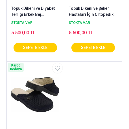
Topuk Dikeni ve Diyabet
Topuk Dikeni ve Şeker
Terliği Erkek Bej
Hastaları İçin Ortopedik
EPTODT175J
Terlik Erkek Yazlık
STOKTA VAR
STOKTA VAR
EPTODTY175S
5.500,00 TL
5.500,00 TL
Kargo
Bedava