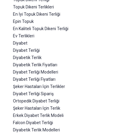
Topuk Dikeni Terlikleri
En İyi Topuk Dikeni Terliği
Epin Topuk
En Kaliteli Topuk Dikeni Terliği
Ev Terlikleri
Diyabet
Diyabet Terliği
Diyabetik Terlik
Diyabetik Terlik Fiyatları
Diyabet Terliği Modelleri
Diyabet Terliği Fiyatları
Şeker Hastaları İçin Terlikler
Diyabet Terliği Sipariş
Ortopedik Diyabet Terliği
Şeker Hastaları İçin Terlik
Erkek Diyabet Terlik Modeli
Falcon Diyabet Terliği
Diyabetik Terlik Modelleri