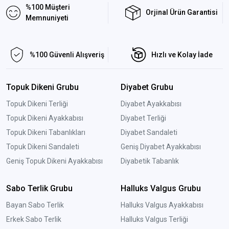
%100 Müşteri
Orjinal Ürün Garantisi
Memnuniyeti
%100 Güvenli Alışveriş
Hızlı ve Kolay İade
Topuk Dikeni Grubu
Diyabet Grubu
Topuk Dikeni Terliği
Diyabet Ayakkabısı
Topuk Dikeni Ayakkabısı
Diyabet Terliği
Topuk Dikeni Tabanlıkları
Diyabet Sandaleti
Topuk Dikeni Sandaleti
Geniş Diyabet Ayakkabısı
Geniş Topuk Dikeni Ayakkabısı
Diyabetik Tabanlık
Sabo Terlik Grubu
Halluks Valgus Grubu
Bayan Sabo Terlik
Halluks Valgus Ayakkabısı
Erkek Sabo Terlik
Halluks Valgus Terliği