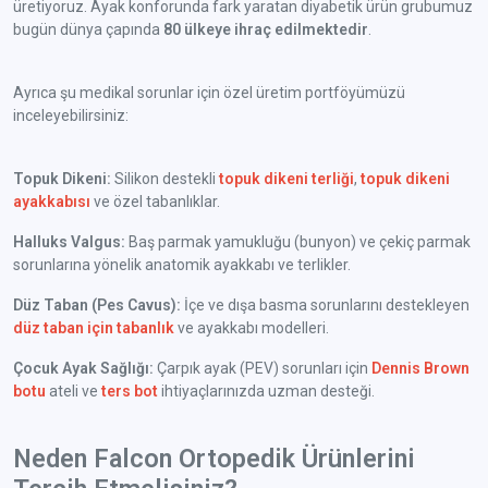
üretiyoruz. Ayak konforunda fark yaratan diyabetik ürün grubumuz
bugün dünya çapında
80 ülkeye ihraç edilmektedir
.
Ayrıca şu medikal sorunlar için özel üretim portföyümüzü
inceleyebilirsiniz:
Topuk Dikeni:
Silikon destekli
topuk dikeni terliği
,
topuk dikeni
ayakkabısı
ve özel tabanlıklar.
Halluks Valgus:
Baş parmak yamukluğu (bunyon) ve çekiç parmak
sorunlarına yönelik anatomik ayakkabı ve terlikler.
Düz Taban (Pes Cavus):
İçe ve dışa basma sorunlarını destekleyen
düz taban için tabanlık
ve ayakkabı modelleri.
Çocuk Ayak Sağlığı:
Çarpık ayak (PEV) sorunları için
Dennis Brown
botu
ateli ve
ters bot
ihtiyaçlarınızda uzman desteği.
Neden Falcon Ortopedik Ürünlerini