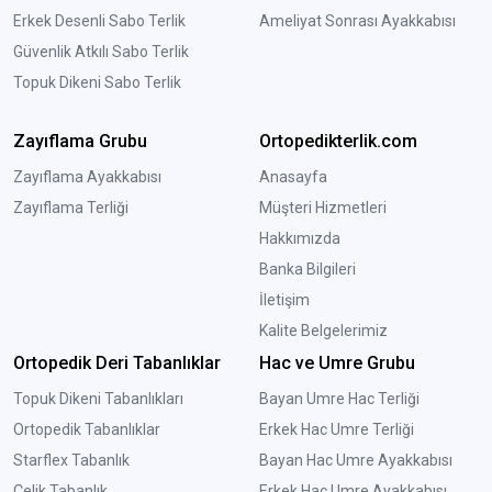
Erkek Desenli Sabo Terlik
Ameliyat Sonrası Ayakkabısı
Güvenlik Atkılı Sabo Terlik
Topuk Dikeni Sabo Terlik
Zayıflama Grubu
Ortopedikterlik.com
Zayıflama Ayakkabısı
Anasayfa
Zayıflama Terliği
Müşteri Hizmetleri
Hakkımızda
Banka Bilgileri
İletişim
Kalite Belgelerimiz
Ortopedik Deri Tabanlıklar
Hac ve Umre Grubu
Topuk Dikeni Tabanlıkları
Bayan Umre Hac Terliği
Ortopedik Tabanlıklar
Erkek Hac Umre Terliği
Starflex Tabanlık
Bayan Hac Umre Ayakkabısı
Çelik Tabanlık
Erkek Hac Umre Ayakkabısı