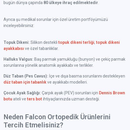
bugün dünya çapında
80 ülkeye ihraç edilmektedir
.
Ayrıca şu medikal sorunlar için özel üretim portföyümüzü
inceleyebilirsiniz:
Topuk Dikeni:
Silikon destekli
topuk dikeni terliği
,
topuk dikeni
ayakkabısı
ve özel tabanlıklar.
Halluks Valgus:
Baş parmak yamukluğu (bunyon) ve çekiç parmak
sorunlarına yönelik anatomik ayakkabı ve terlikler.
Düz Taban (Pes Cavus):
İçe ve dışa basma sorunlarını destekleyen
düz taban için tabanlık
ve ayakkabı modelleri.
Çocuk Ayak Sağlığı:
Çarpık ayak (PEV) sorunları için
Dennis Brown
botu
ateli ve
ters bot
ihtiyaçlarınızda uzman desteği.
Neden Falcon Ortopedik Ürünlerini
Tercih Etmelisiniz?