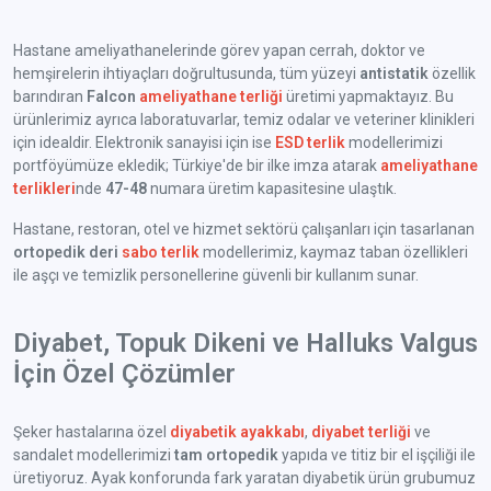
Hastane ameliyathanelerinde görev yapan cerrah, doktor ve
hemşirelerin ihtiyaçları doğrultusunda, tüm yüzeyi
antistatik
özellik
barındıran
Falcon
ameliyathane terliği
üretimi yapmaktayız. Bu
ürünlerimiz ayrıca laboratuvarlar, temiz odalar ve veteriner klinikleri
için idealdir. Elektronik sanayisi için ise
ESD terlik
modellerimizi
portföyümüze ekledik; Türkiye'de bir ilke imza atarak
ameliyathane
terlikleri
nde
47-48
numara üretim kapasitesine ulaştık.
Hastane, restoran, otel ve hizmet sektörü çalışanları için tasarlanan
ortopedik deri
sabo terlik
modellerimiz, kaymaz taban özellikleri
ile aşçı ve temizlik personellerine güvenli bir kullanım sunar.
Diyabet, Topuk Dikeni ve Halluks Valgus
İçin Özel Çözümler
Şeker hastalarına özel
diyabetik ayakkabı
,
diyabet terliği
ve
sandalet modellerimizi
tam ortopedik
yapıda ve titiz bir el işçiliği ile
üretiyoruz. Ayak konforunda fark yaratan diyabetik ürün grubumuz