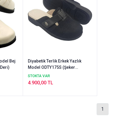
Model Bej
Diyabetik Terlik Erkek Yazlık
Deri)
Model ODTY175S (Şeker
Hastalarına Özel)
STOKTA VAR
4.900,00 TL
1