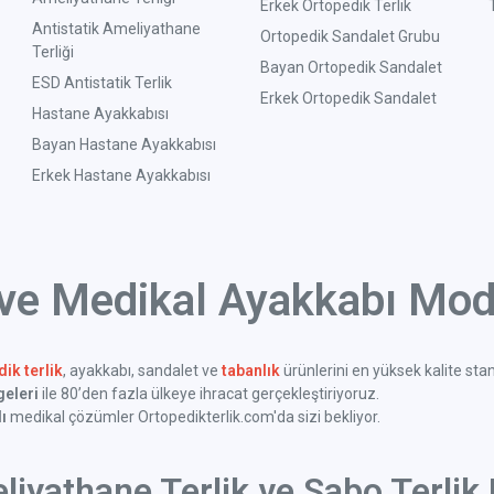
Erkek Ortopedik Terlik
Antistatik Ameliyathane
Ortopedik Sandalet Grubu
Terliği
Bayan Ortopedik Sandalet
ESD Antistatik Terlik
Erkek Ortopedik Sandalet
Hastane Ayakkabısı
Bayan Hastane Ayakkabısı
Erkek Hastane Ayakkabısı
 ve Medikal Ayakkabı Mode
ik terlik
, ayakkabı, sandalet ve
tabanlık
ürünlerini en yüksek kalite sta
geleri
ile 80’den fazla ülkeye ihracat gerçekleştiriyoruz.
ı
medikal çözümler Ortopedikterlik.com'da sizi bekliyor.
liyathane Terlik ve Sabo Terlik 