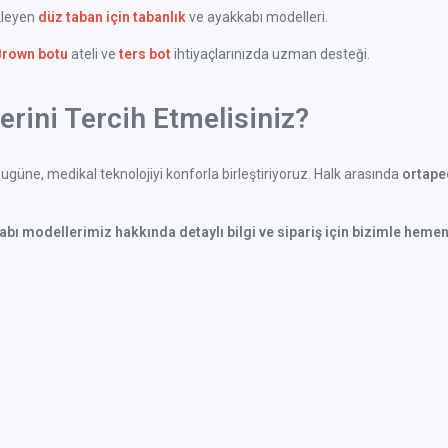
kleyen
düz taban için tabanlık
ve ayakkabı modelleri.
Brown botu
ateli ve
ters bot
ihtiyaçlarınızda uzman desteği.
rini Tercih Etmelisiniz?
güne, medikal teknolojiyi konforla birleştiriyoruz. Halk arasında
ortaped
kabı modellerimiz hakkında detaylı bilgi ve sipariş için bizimle hemen