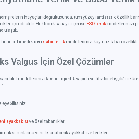
emşirelerin ihtiyaçları doğrultusunda, tüm yüzeyi
antistatik
özellik bar
kleri için idealdir. Elektronik sanayisi için ise
ESD terlik
modellerimizi po
 ulaştık.
arlanan
ortopedik deri
sabo terlik
modellerimiz, kaymaz taban özellikleri 
uks Valgus İçin Özel Çözümler
sandalet modellerimizi
tam ortopedik
yapıda ve titiz bir el işçiliği il
ir
.
eyebilirsiniz:
eni ayakkabısı
ve özel tabanlıklar.
ak sorunlarına yönelik anatomik ayakkabı ve terlikler.