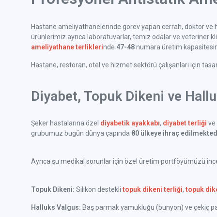
Hastane ameliyathanelerinde görev yapan cerrah, doktor ve h
ürünlerimiz ayrıca laboratuvarlar, temiz odalar ve veteriner klini
ameliyathane terlikleri
nde
47-48
numara üretim kapasitesine
Hastane, restoran, otel ve hizmet sektörü çalışanları için tas
Diyabet, Topuk Dikeni ve Hall
Şeker hastalarına özel
diyabetik ayakkabı
,
diyabet terliği
ve 
grubumuz bugün dünya çapında
80 ülkeye ihraç edilmekted
Ayrıca şu medikal sorunlar için özel üretim portföyümüzü incel
Topuk Dikeni:
Silikon destekli
topuk dikeni terliği
,
topuk dik
Halluks Valgus:
Baş parmak yamukluğu (bunyon) ve çekiç parm