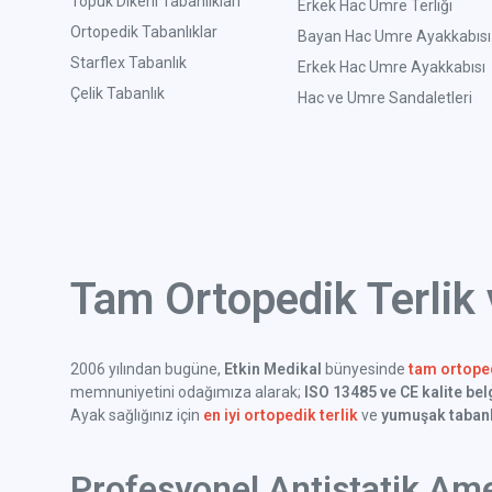
Topuk Dikeni Tabanlıkları
Erkek Hac Umre Terliği
Ortopedik Tabanlıklar
Bayan Hac Umre Ayakkabısı
Starflex Tabanlık
Erkek Hac Umre Ayakkabısı
Çelik Tabanlık
Hac ve Umre Sandaletleri
Tam Ortopedik Terlik
2006 yılından bugüne,
Etkin Medikal
bünyesinde
tam ortoped
memnuniyetini odağımıza alarak;
ISO 13485 ve CE kalite bel
Ayak sağlığınız için
en iyi ortopedik terlik
ve
yumuşak tabanl
Profesyonel Antistatik Ame