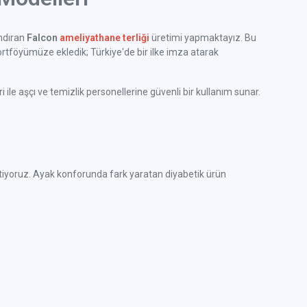
ındıran
Falcon
ameliyathane terliği
üretimi yapmaktayız. Bu
rtföyümüze ekledik; Türkiye'de bir ilke imza atarak
ile aşçı ve temizlik personellerine güvenli bir kullanım sunar.
e üretiyoruz. Ayak konforunda fark yaratan diyabetik ürün