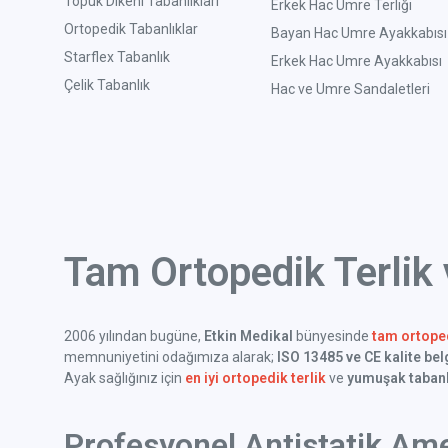
Topuk Dikeni Tabanlıkları
Erkek Hac Umre Terliği
Ortopedik Tabanlıklar
Bayan Hac Umre Ayakkabısı
Starflex Tabanlık
Erkek Hac Umre Ayakkabısı
Çelik Tabanlık
Hac ve Umre Sandaletleri
Tam Ortopedik Terlik
2006 yılından bugüne,
Etkin Medikal
bünyesinde
tam ortoped
memnuniyetini odağımıza alarak;
ISO 13485 ve CE kalite bel
Ayak sağlığınız için
en iyi ortopedik terlik
ve
yumuşak tabanl
Profesyonel Antistatik Ame