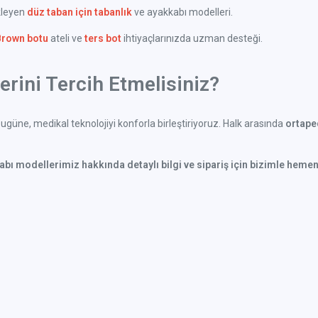
kleyen
düz taban için tabanlık
ve ayakkabı modelleri.
Brown botu
ateli ve
ters bot
ihtiyaçlarınızda uzman desteği.
rini Tercih Etmelisiniz?
güne, medikal teknolojiyi konforla birleştiriyoruz. Halk arasında
ortaped
kabı modellerimiz hakkında detaylı bilgi ve sipariş için bizimle hemen