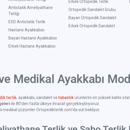
Erkek Ortopedik Terlik
Antistatik Ameliyathane
Ortopedik Sandalet Grubu
Terliği
Bayan Ortopedik Sandalet
ESD Antistatik Terlik
Erkek Ortopedik Sandalet
Hastane Ayakkabısı
Bayan Hastane Ayakkabısı
Erkek Hastane Ayakkabısı
 ve Medikal Ayakkabı Mode
ik terlik
, ayakkabı, sandalet ve
tabanlık
ürünlerini en yüksek kalite sta
geleri
ile 80’den fazla ülkeye ihracat gerçekleştiriyoruz.
ı
medikal çözümler Ortopedikterlik.com'da sizi bekliyor.
liyathane Terlik ve Sabo Terlik 