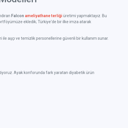
ındıran
Falcon
ameliyathane terliği
üretimi yapmaktayız. Bu
rtföyümüze ekledik; Türkiye'de bir ilke imza atarak
ile aşçı ve temizlik personellerine güvenli bir kullanım sunar.
e üretiyoruz. Ayak konforunda fark yaratan diyabetik ürün