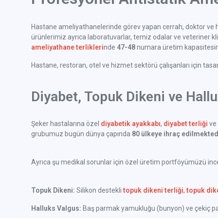
Hastane ameliyathanelerinde görev yapan cerrah, doktor ve h
ürünlerimiz ayrıca laboratuvarlar, temiz odalar ve veteriner klini
ameliyathane terlikleri
nde
47-48
numara üretim kapasitesine
Hastane, restoran, otel ve hizmet sektörü çalışanları için tas
Diyabet, Topuk Dikeni ve Hall
Şeker hastalarına özel
diyabetik ayakkabı
,
diyabet terliği
ve 
grubumuz bugün dünya çapında
80 ülkeye ihraç edilmekted
Ayrıca şu medikal sorunlar için özel üretim portföyümüzü incel
Topuk Dikeni:
Silikon destekli
topuk dikeni terliği
,
topuk dik
Halluks Valgus:
Baş parmak yamukluğu (bunyon) ve çekiç parm