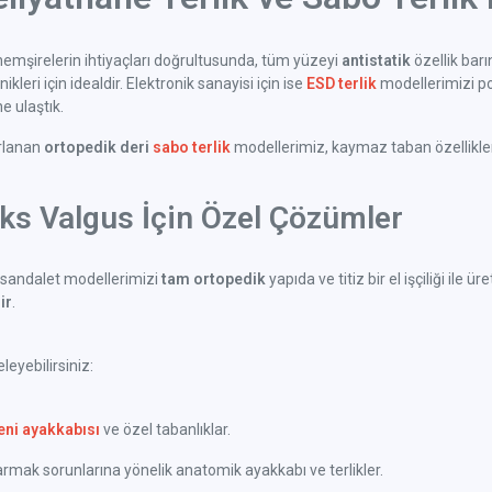
emşirelerin ihtiyaçları doğrultusunda, tüm yüzeyi
antistatik
özellik bar
kleri için idealdir. Elektronik sanayisi için ise
ESD terlik
modellerimizi po
 ulaştık.
arlanan
ortopedik deri
sabo terlik
modellerimiz, kaymaz taban özellikleri 
uks Valgus İçin Özel Çözümler
sandalet modellerimizi
tam ortopedik
yapıda ve titiz bir el işçiliği il
ir
.
eyebilirsiniz:
eni ayakkabısı
ve özel tabanlıklar.
ak sorunlarına yönelik anatomik ayakkabı ve terlikler.