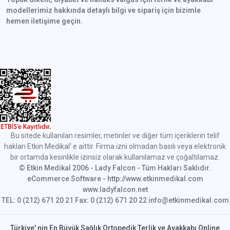
modellerimiz hakkında detaylı bilgi ve sipariş için bizimle
hemen iletişime geçin.
Bu sitede kullanılan resimler, metinler ve diğer tüm içeriklerin telif
hakları Etkin Medikal' e aittir. Firma izni olmadan basılı veya elektronik
bir ortamda kesinlikle izinsiz olarak kullanılamaz ve çoğaltılamaz.
© Etkin Medikal 2006 - Lady Falcon - Tüm Hakları Saklıdır.
eCommerce Software - http://www.etkinmedikal.com
www.ladyfalcon.net
TEL: 0 (212) 671 20 21 Fax: 0 (212) 671 20 22 info@etkinmedikal.com
Türkiye' nin En Büyük Sağlık Ortopedik Terlik ve Ayakkabı Online