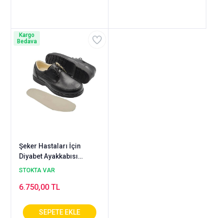
Kargo
Bedava
Şeker Hastaları İçin
Diyabet Ayakkabısı
Bağcıklı Erkek Siyah
STOKTA VAR
OD52S
6.750,00 TL