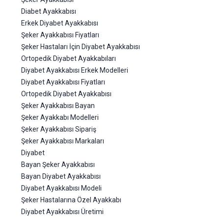
Diabet Ayakkabısı
Erkek Diyabet Ayakkabısı
Şeker Ayakkabısı Fiyatları
Şeker Hastaları İçin Diyabet Ayakkabısı
Ortopedik Diyabet Ayakkabıları
Diyabet Ayakkabısı Erkek Modelleri
Diyabet Ayakkabısı Fiyatları
Ortopedik Diyabet Ayakkabısı
Şeker Ayakkabısı Bayan
Şeker Ayakkabı Modelleri
Şeker Ayakkabısı Sipariş
Şeker Ayakkabısı Markaları
Diyabet
Bayan Şeker Ayakkabısı
Bayan Diyabet Ayakkabısı
Diyabet Ayakkabısı Modeli
Şeker Hastalarına Özel Ayakkabı
Diyabet Ayakkabısı Üretimi