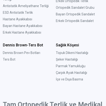
Erkek Ortopedik Terlik
Antistatik Ameliyathane Terliği
Ortopedik Sandalet Grubu
ESD Antistatik Terlik
Bayan Ortopedik Sandalet
Hastane Ayakkabısı
Erkek Ortopedik Sandalet
Bayan Hastane Ayakkabısı
Erkek Hastane Ayakkabısı
Dennis Brown-Ters Bot
Sağlık Köşesi
Dennis Brown Pev Botları
Topuk Dikeni Hastalığı
Ters Bot
Şeker Hastalığı
Parmak Yamukluğu
Çarpık Ayak Hastalığı
İçe ve Dışa Basma
Tam Ortopedik Terlik ve Medikal