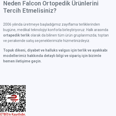
Neden Falcon Ortopedik Ürünlerini
Tercih Etmelisiniz?
2006 yılında üretmeye başladığımız zayıflama terliklerinden
bugüne, medikal teknolojiyi konforla birleştiriyoruz. Halk arasında
ortapedik terlik
olarak da bilinen tüm ürün gruplarımızda; toptan
ve perakende satış seçeneklerimizle hizmetinizdeyiz.
Topuk dikeni, diyabet ve halluks valgus için terlik ve ayakkabı
modellerimiz hakkında detaylı bilgi ve sipariş için bizimle
hemen iletişime geçin.