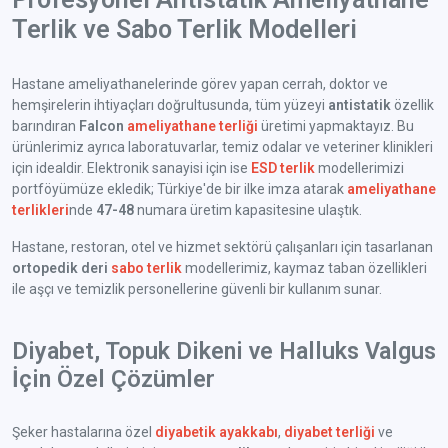
Terlik ve Sabo Terlik Modelleri
Hastane ameliyathanelerinde görev yapan cerrah, doktor ve
hemşirelerin ihtiyaçları doğrultusunda, tüm yüzeyi
antistatik
özellik
barındıran
Falcon
ameliyathane terliği
üretimi yapmaktayız. Bu
ürünlerimiz ayrıca laboratuvarlar, temiz odalar ve veteriner klinikleri
için idealdir. Elektronik sanayisi için ise
ESD terlik
modellerimizi
portföyümüze ekledik; Türkiye'de bir ilke imza atarak
ameliyathane
terlikleri
nde
47-48
numara üretim kapasitesine ulaştık.
Hastane, restoran, otel ve hizmet sektörü çalışanları için tasarlanan
ortopedik deri
sabo terlik
modellerimiz, kaymaz taban özellikleri
ile aşçı ve temizlik personellerine güvenli bir kullanım sunar.
Diyabet, Topuk Dikeni ve Halluks Valgus
İçin Özel Çözümler
Şeker hastalarına özel
diyabetik ayakkabı
,
diyabet terliği
ve