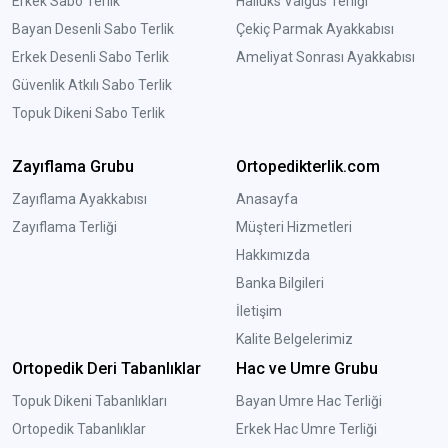
Erkek Sabo Terlik
Halluks Valgus Terliği
Bayan Desenli Sabo Terlik
Çekiç Parmak Ayakkabısı
Erkek Desenli Sabo Terlik
Ameliyat Sonrası Ayakkabısı
Güvenlik Atkılı Sabo Terlik
Topuk Dikeni Sabo Terlik
Zayıflama Grubu
Ortopedikterlik.com
Zayıflama Ayakkabısı
Anasayfa
Zayıflama Terliği
Müşteri Hizmetleri
Hakkımızda
Banka Bilgileri
İletişim
Kalite Belgelerimiz
Ortopedik Deri Tabanlıklar
Hac ve Umre Grubu
Topuk Dikeni Tabanlıkları
Bayan Umre Hac Terliği
Ortopedik Tabanlıklar
Erkek Hac Umre Terliği