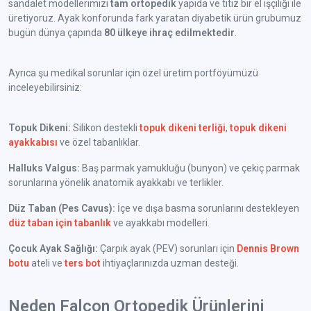
sandalet modellerimizi
tam ortopedik
yapıda ve titiz bir el işçiliği ile
üretiyoruz. Ayak konforunda fark yaratan diyabetik ürün grubumuz
bugün dünya çapında
80 ülkeye ihraç edilmektedir
.
Ayrıca şu medikal sorunlar için özel üretim portföyümüzü
inceleyebilirsiniz:
Topuk Dikeni:
Silikon destekli
topuk dikeni terliği
,
topuk dikeni
ayakkabısı
ve özel tabanlıklar.
Halluks Valgus:
Baş parmak yamukluğu (bunyon) ve çekiç parmak
sorunlarına yönelik anatomik ayakkabı ve terlikler.
Düz Taban (Pes Cavus):
İçe ve dışa basma sorunlarını destekleyen
düz taban için tabanlık
ve ayakkabı modelleri.
Çocuk Ayak Sağlığı:
Çarpık ayak (PEV) sorunları için
Dennis Brown
botu
ateli ve
ters bot
ihtiyaçlarınızda uzman desteği.
Neden Falcon Ortopedik Ürünlerini