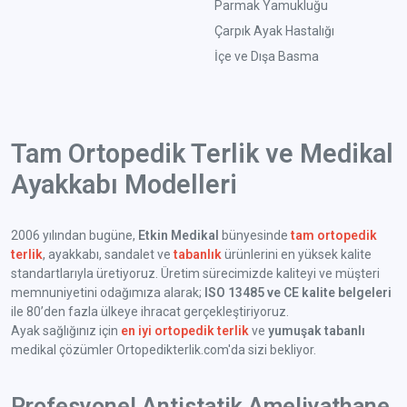
Parmak Yamukluğu
Çarpık Ayak Hastalığı
İçe ve Dışa Basma
Tam Ortopedik Terlik ve Medikal
Ayakkabı Modelleri
2006 yılından bugüne,
Etkin Medikal
bünyesinde
tam ortopedik
terlik
, ayakkabı, sandalet ve
tabanlık
ürünlerini en yüksek kalite
standartlarıyla üretiyoruz. Üretim sürecimizde kaliteyi ve müşteri
memnuniyetini odağımıza alarak;
ISO 13485 ve CE kalite belgeleri
ile 80’den fazla ülkeye ihracat gerçekleştiriyoruz.
Ayak sağlığınız için
en iyi ortopedik terlik
ve
yumuşak tabanlı
medikal çözümler Ortopedikterlik.com'da sizi bekliyor.
Profesyonel Antistatik Ameliyathane