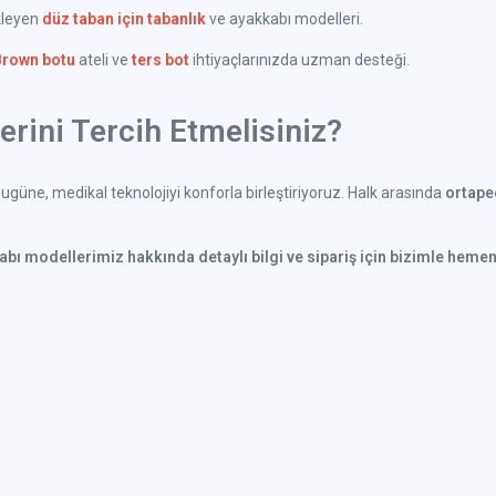
kleyen
düz taban için tabanlık
ve ayakkabı modelleri.
Brown botu
ateli ve
ters bot
ihtiyaçlarınızda uzman desteği.
rini Tercih Etmelisiniz?
güne, medikal teknolojiyi konforla birleştiriyoruz. Halk arasında
ortaped
kabı modellerimiz hakkında detaylı bilgi ve sipariş için bizimle hemen