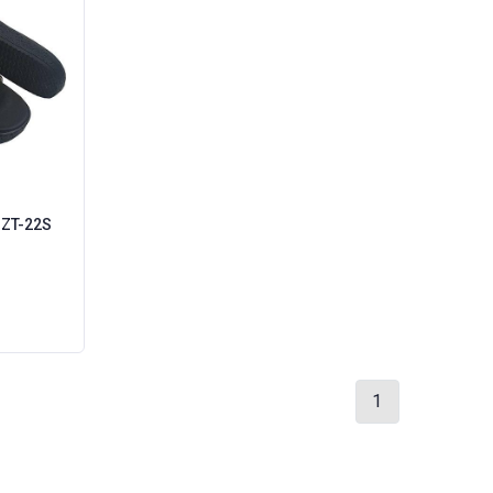
 ZT-22S
1