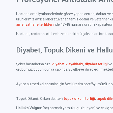
Hastane ameliyathanelerinde görev yapan cerrah, doktor ve h
ürünlerimiz ayrıca laboratuvarlar, temiz odalar ve veteriner klini
ameliyathane terlikleri
nde
47-48
numara üretim kapasitesine
Hastane, restoran, otel ve hizmet sektörü çalışanları için tas
Diyabet, Topuk Dikeni ve Hall
Şeker hastalarına özel
diyabetik ayakkabı
,
diyabet terliği
ve 
grubumuz bugün dünya çapında
80 ülkeye ihraç edilmekted
Ayrıca şu medikal sorunlar için özel üretim portföyümüzü incel
Topuk Dikeni:
Silikon destekli
topuk dikeni terliği
,
topuk dik
Halluks Valgus:
Baş parmak yamukluğu (bunyon) ve çekiç parm