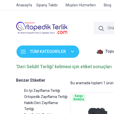
Anasayfa
Sipariş Takibi
Müşteri Hizmetleri
Blog
Topu
TÜM KATEGORİLER
'Deri Selülit Terliği' kelimesi için etiket sonuçları
Benzer Etiketler
Bu aramada toplam
1
ürün 
En İyi Zayıflama Terliği
Kargo
Ortopedik Zayıflama Terliği
Bedava
Hakiki Deri Zayıflama
Terliği