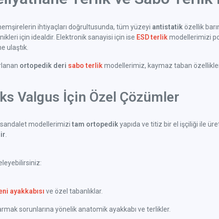
emşirelerin ihtiyaçları doğrultusunda, tüm yüzeyi
antistatik
özellik bar
kleri için idealdir. Elektronik sanayisi için ise
ESD terlik
modellerimizi po
 ulaştık.
arlanan
ortopedik deri
sabo terlik
modellerimiz, kaymaz taban özellikleri 
uks Valgus İçin Özel Çözümler
sandalet modellerimizi
tam ortopedik
yapıda ve titiz bir el işçiliği il
ir
.
eyebilirsiniz:
eni ayakkabısı
ve özel tabanlıklar.
ak sorunlarına yönelik anatomik ayakkabı ve terlikler.