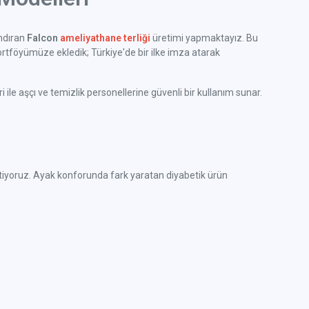
ındıran
Falcon
ameliyathane terliği
üretimi yapmaktayız. Bu
rtföyümüze ekledik; Türkiye'de bir ilke imza atarak
ile aşçı ve temizlik personellerine güvenli bir kullanım sunar.
e üretiyoruz. Ayak konforunda fark yaratan diyabetik ürün