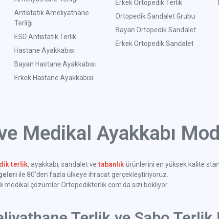
Erkek Ortopedik Terlik
Antistatik Ameliyathane
Ortopedik Sandalet Grubu
Terliği
Bayan Ortopedik Sandalet
ESD Antistatik Terlik
Erkek Ortopedik Sandalet
Hastane Ayakkabısı
Bayan Hastane Ayakkabısı
Erkek Hastane Ayakkabısı
 ve Medikal Ayakkabı Mode
ik terlik
, ayakkabı, sandalet ve
tabanlık
ürünlerini en yüksek kalite sta
geleri
ile 80’den fazla ülkeye ihracat gerçekleştiriyoruz.
ı
medikal çözümler Ortopedikterlik.com'da sizi bekliyor.
liyathane Terlik ve Sabo Terlik 