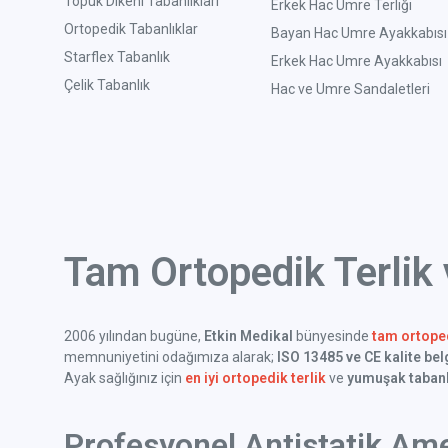
Topuk Dikeni Tabanlıkları
Erkek Hac Umre Terliği
Ortopedik Tabanlıklar
Bayan Hac Umre Ayakkabısı
Starflex Tabanlık
Erkek Hac Umre Ayakkabısı
Çelik Tabanlık
Hac ve Umre Sandaletleri
Tam Ortopedik Terlik
2006 yılından bugüne,
Etkin Medikal
bünyesinde
tam ortoped
memnuniyetini odağımıza alarak;
ISO 13485 ve CE kalite bel
Ayak sağlığınız için
en iyi ortopedik terlik
ve
yumuşak tabanl
Profesyonel Antistatik Ame