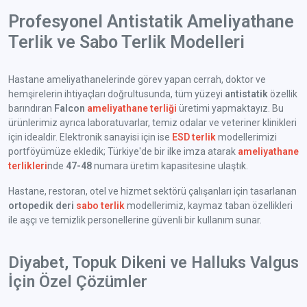
Profesyonel Antistatik Ameliyathane
Terlik ve Sabo Terlik Modelleri
Hastane ameliyathanelerinde görev yapan cerrah, doktor ve
hemşirelerin ihtiyaçları doğrultusunda, tüm yüzeyi
antistatik
özellik
barındıran
Falcon
ameliyathane terliği
üretimi yapmaktayız. Bu
ürünlerimiz ayrıca laboratuvarlar, temiz odalar ve veteriner klinikleri
için idealdir. Elektronik sanayisi için ise
ESD terlik
modellerimizi
portföyümüze ekledik; Türkiye'de bir ilke imza atarak
ameliyathane
terlikleri
nde
47-48
numara üretim kapasitesine ulaştık.
Hastane, restoran, otel ve hizmet sektörü çalışanları için tasarlanan
ortopedik deri
sabo terlik
modellerimiz, kaymaz taban özellikleri
ile aşçı ve temizlik personellerine güvenli bir kullanım sunar.
Diyabet, Topuk Dikeni ve Halluks Valgus
İçin Özel Çözümler