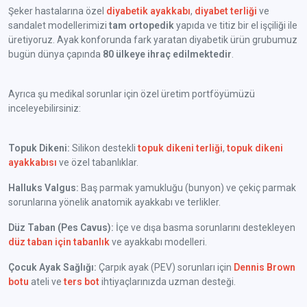
Şeker hastalarına özel
diyabetik ayakkabı
,
diyabet terliği
ve
sandalet modellerimizi
tam ortopedik
yapıda ve titiz bir el işçiliği ile
üretiyoruz. Ayak konforunda fark yaratan diyabetik ürün grubumuz
bugün dünya çapında
80 ülkeye ihraç edilmektedir
.
Ayrıca şu medikal sorunlar için özel üretim portföyümüzü
inceleyebilirsiniz:
Topuk Dikeni:
Silikon destekli
topuk dikeni terliği
,
topuk dikeni
ayakkabısı
ve özel tabanlıklar.
Halluks Valgus:
Baş parmak yamukluğu (bunyon) ve çekiç parmak
sorunlarına yönelik anatomik ayakkabı ve terlikler.
Düz Taban (Pes Cavus):
İçe ve dışa basma sorunlarını destekleyen
düz taban için tabanlık
ve ayakkabı modelleri.
Çocuk Ayak Sağlığı:
Çarpık ayak (PEV) sorunları için
Dennis Brown
botu
ateli ve
ters bot
ihtiyaçlarınızda uzman desteği.