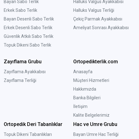
Bayan Sabo Terlik
Halluks Valgus Ayakkabısı
Erkek Sabo Terlik
Halluks Valgus Terliği
Bayan Desenli Sabo Terlik
Çekiç Parmak Ayakkabısı
Erkek Desenli Sabo Terlik
Ameliyat Sonrası Ayakkabısı
Güvenlik Atkılı Sabo Terlik
Topuk Dikeni Sabo Terlik
Zayıflama Grubu
Ortopedikterlik.com
Zayıflama Ayakkabısı
Anasayfa
Zayıflama Terliği
Müşteri Hizmetleri
Hakkımızda
Banka Bilgileri
İletişim
Kalite Belgelerimiz
Ortopedik Deri Tabanlıklar
Hac ve Umre Grubu
Topuk Dikeni Tabanlıkları
Bayan Umre Hac Terliği