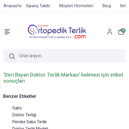
Anasayfa
Sipariş Takibi
Müşteri Hizmetleri
Blog
İleti
0
'Deri Bayan Doktor Terlik Markası' kelimesi için etiket
sonuçları
Benzer Etiketler
Sabo
Doktor Terliği
Pembe Sabo Terlik
Doktor Terlik Modeli