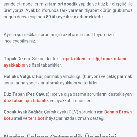
sandalet modellerimizi
tam ortopedik
yapıda ve titiz bir el işçiliği ile
üretiyoruz. Ayak konforunda fark yaratan diyabetik ürün grubumuz
bugün dünya çapında
80 ülkeye ihraç edilmektedir
.
Ayrıca şu medikal sorunlar için özel üretim portföyümüzü
inceleyebilirsiniz:
Topuk Dikeni:
Silikon destekli
topuk dikeni terliği
,
topuk dikeni
ayakkabısı
ve özel tabanlıklar.
Halluks Valgus:
Baş parmak yamukluğu (bunyon) ve çekiç parmak
sorunlarına yönelik anatomik ayakkabı ve terlikler.
Düz Taban (Pes Cavus):
İçe ve dışa basma sorunlarını destekleyen
düz taban için tabanlık
ve ayakkabı modelleri.
Çocuk Ayak Sağlığı:
Çarpık ayak (PEV) sorunları için
Dennis Brown
botu
ateli ve
ters bot
ihtiyaçlarınızda uzman desteği.