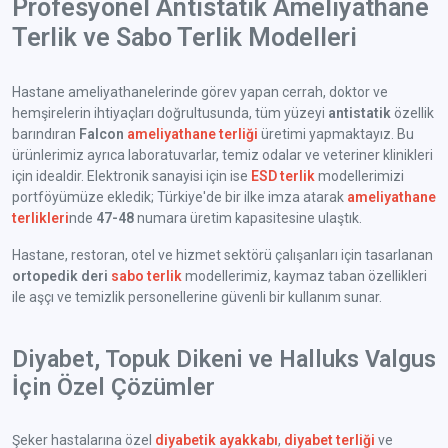
Profesyonel Antistatik Ameliyathane
Terlik ve Sabo Terlik Modelleri
Hastane ameliyathanelerinde görev yapan cerrah, doktor ve
hemşirelerin ihtiyaçları doğrultusunda, tüm yüzeyi
antistatik
özellik
barındıran
Falcon
ameliyathane terliği
üretimi yapmaktayız. Bu
ürünlerimiz ayrıca laboratuvarlar, temiz odalar ve veteriner klinikleri
için idealdir. Elektronik sanayisi için ise
ESD terlik
modellerimizi
portföyümüze ekledik; Türkiye'de bir ilke imza atarak
ameliyathane
terlikleri
nde
47-48
numara üretim kapasitesine ulaştık.
Hastane, restoran, otel ve hizmet sektörü çalışanları için tasarlanan
ortopedik deri
sabo terlik
modellerimiz, kaymaz taban özellikleri
ile aşçı ve temizlik personellerine güvenli bir kullanım sunar.
Diyabet, Topuk Dikeni ve Halluks Valgus
İçin Özel Çözümler
Şeker hastalarına özel
diyabetik ayakkabı
,
diyabet terliği
ve