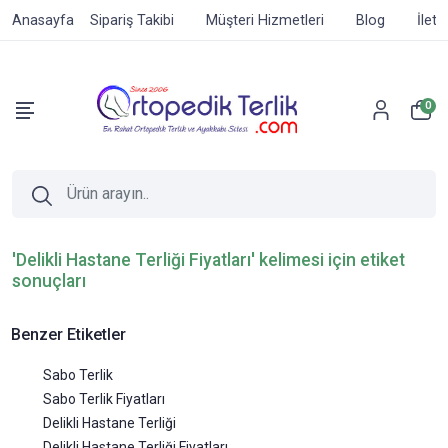
Anasayfa
Sipariş Takibi
Müşteri Hizmetleri
Blog
İleti
0
'Delikli Hastane Terliği Fiyatları' kelimesi için etiket
sonuçları
Benzer Etiketler
Sabo Terlik
Sabo Terlik Fiyatları
Delikli Hastane Terliği
Delikli Hastane Terliği Fiyatları