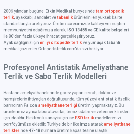
2006 yılından bugüne,
Etkin Medikal
bünyesinde
tam ortopedik
terlik
, ayakkabı, sandalet ve
tabanlık
ürünlerini en yüksek kalite
standartlarıyla üretiyoruz. Üretim sürecimizde kaliteyi ve müşteri
memnuniyetini odağımıza alarak;
ISO 13485 ve CE kalite belgeleri
ile 80’den fazla ülkeye ihracat gerçekleştiriyoruz.
Ayak sağlığınız için
en iyi ortopedik terlik
ve
yumuşak tabanlı
medikal çözümler Ortopedikterlik.com'da sizi bekliyor.
Profesyonel Antistatik Ameliyathane
Terlik ve Sabo Terlik Modelleri
Hastane ameliyathanelerinde görev yapan cerrah, doktor ve
hemşirelerin ihtiyaçları doğrultusunda, tüm yüzeyi
antistatik
özellik
barındıran
Falcon
ameliyathane terliği
üretimi yapmaktayız. Bu
ürünlerimiz ayrıca laboratuvarlar, temiz odalar ve veteriner klinikleri
için idealdir. Elektronik sanayisi için ise
ESD terlik
modellerimizi
portföyümüze ekledik; Türkiye'de bir ilke imza atarak
ameliyathane
terlikleri
nde
47-48
numara üretim kapasitesine ulaştık.