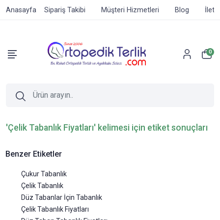
Anasayfa
Sipariş Takibi
Müşteri Hizmetleri
Blog
İleti
0
'Çelik Tabanlık Fiyatları' kelimesi için etiket sonuçları
Benzer Etiketler
Çukur Tabanlık
Çelik Tabanlık
Düz Tabanlar İçin Tabanlık
Çelik Tabanlık Fiyatları