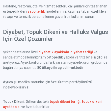
Hastane, restoran, otel ve hizmet sektörü çalışanları için tasarlanan
ortopedik deri
sabo terlik
modellerimiz, kaymaz taban özellikleri
ile aşçı ve temizlik personellerine güvenli bir kullanım sunar.
Diyabet, Topuk Dikeni ve Halluks Valgus
İçin Özel Çözümler
Şeker hastalarına özel
diyabetik ayakkabı
,
diyabet terliği
ve
sandalet modellerimizi
tam ortopedik
yapıda ve titiz bir el işçiliği ile
üretiyoruz. Ayak konforunda fark yaratan diyabetik ürün grubumuz
bugün dünya çapında
80 ülkeye ihraç edilmektedir
.
Ayrıca şu medikal sorunlar için özel üretim portföyümüzü
inceleyebilirsiniz:
Topuk Dikeni:
Silikon destekli
topuk dikeni terliği
,
topuk dikeni
ayakkabısı
ve özel tabanlıklar.