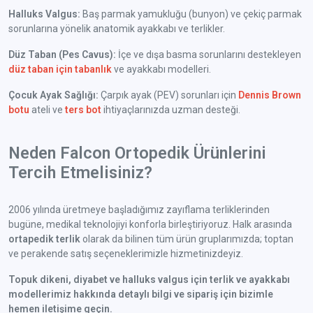
Halluks Valgus:
Baş parmak yamukluğu (bunyon) ve çekiç parmak
sorunlarına yönelik anatomik ayakkabı ve terlikler.
Düz Taban (Pes Cavus):
İçe ve dışa basma sorunlarını destekleyen
düz taban için tabanlık
ve ayakkabı modelleri.
Çocuk Ayak Sağlığı:
Çarpık ayak (PEV) sorunları için
Dennis Brown
botu
ateli ve
ters bot
ihtiyaçlarınızda uzman desteği.
Neden Falcon Ortopedik Ürünlerini
Tercih Etmelisiniz?
2006 yılında üretmeye başladığımız zayıflama terliklerinden
bugüne, medikal teknolojiyi konforla birleştiriyoruz. Halk arasında
ortapedik terlik
olarak da bilinen tüm ürün gruplarımızda; toptan
ve perakende satış seçeneklerimizle hizmetinizdeyiz.
Topuk dikeni, diyabet ve halluks valgus için terlik ve ayakkabı
modellerimiz hakkında detaylı bilgi ve sipariş için bizimle
hemen iletişime geçin.