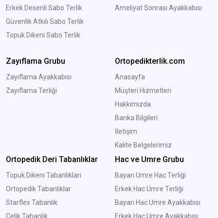
Erkek Desenli Sabo Terlik
Ameliyat Sonrası Ayakkabısı
Güvenlik Atkılı Sabo Terlik
Topuk Dikeni Sabo Terlik
Zayıflama Grubu
Ortopedikterlik.com
Zayıflama Ayakkabısı
Anasayfa
Zayıflama Terliği
Müşteri Hizmetleri
Hakkımızda
Banka Bilgileri
İletişim
Kalite Belgelerimiz
Ortopedik Deri Tabanlıklar
Hac ve Umre Grubu
Topuk Dikeni Tabanlıkları
Bayan Umre Hac Terliği
Ortopedik Tabanlıklar
Erkek Hac Umre Terliği
Starflex Tabanlık
Bayan Hac Umre Ayakkabısı
Çelik Tabanlık
Erkek Hac Umre Ayakkabısı