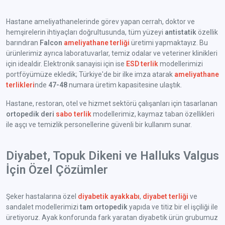
Hastane ameliyathanelerinde görev yapan cerrah, doktor ve
hemşirelerin ihtiyaçları doğrultusunda, tüm yüzeyi
antistatik
özellik
barındıran
Falcon
ameliyathane terliği
üretimi yapmaktayız. Bu
ürünlerimiz ayrıca laboratuvarlar, temiz odalar ve veteriner klinikleri
için idealdir. Elektronik sanayisi için ise
ESD terlik
modellerimizi
portföyümüze ekledik; Türkiye'de bir ilke imza atarak
ameliyathane
terlikleri
nde
47-48
numara üretim kapasitesine ulaştık.
Hastane, restoran, otel ve hizmet sektörü çalışanları için tasarlanan
ortopedik deri
sabo terlik
modellerimiz, kaymaz taban özellikleri
ile aşçı ve temizlik personellerine güvenli bir kullanım sunar.
Diyabet, Topuk Dikeni ve Halluks Valgus
İçin Özel Çözümler
Şeker hastalarına özel
diyabetik ayakkabı
,
diyabet terliği
ve
sandalet modellerimizi
tam ortopedik
yapıda ve titiz bir el işçiliği ile
üretiyoruz. Ayak konforunda fark yaratan diyabetik ürün grubumuz