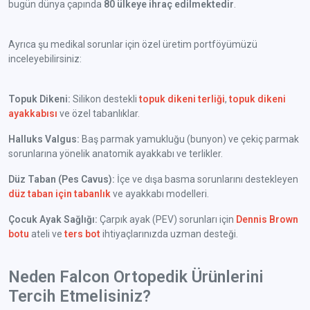
bugün dünya çapında
80 ülkeye ihraç edilmektedir
.
Ayrıca şu medikal sorunlar için özel üretim portföyümüzü
inceleyebilirsiniz:
Topuk Dikeni:
Silikon destekli
topuk dikeni terliği
,
topuk dikeni
ayakkabısı
ve özel tabanlıklar.
Halluks Valgus:
Baş parmak yamukluğu (bunyon) ve çekiç parmak
sorunlarına yönelik anatomik ayakkabı ve terlikler.
Düz Taban (Pes Cavus):
İçe ve dışa basma sorunlarını destekleyen
düz taban için tabanlık
ve ayakkabı modelleri.
Çocuk Ayak Sağlığı:
Çarpık ayak (PEV) sorunları için
Dennis Brown
botu
ateli ve
ters bot
ihtiyaçlarınızda uzman desteği.
Neden Falcon Ortopedik Ürünlerini
Tercih Etmelisiniz?