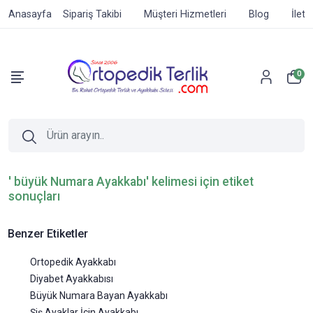
Anasayfa
Sipariş Takibi
Müşteri Hizmetleri
Blog
İleti
0
' büyük Numara Ayakkabı' kelimesi için etiket
sonuçları
Benzer Etiketler
Ortopedik Ayakkabı
Diyabet Ayakkabısı
Büyük Numara Bayan Ayakkabı
Şiş Ayaklar İçin Ayakkabı