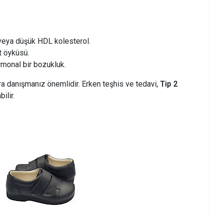
 veya düşük HDL kolesterol.
t öyküsü.
monal bir bozukluk.
ora danışmanız önemlidir. Erken teşhis ve tedavi,
Tip 2
ilir.