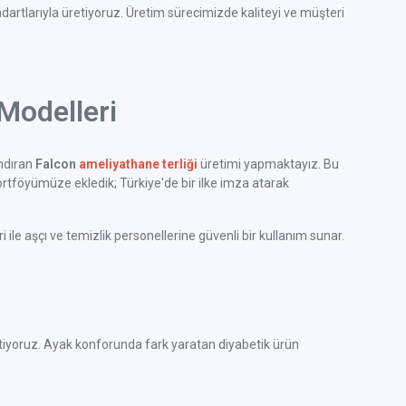
ndartlarıyla üretiyoruz. Üretim sürecimizde kaliteyi ve müşteri
Modelleri
ındıran
Falcon
ameliyathane terliği
üretimi yapmaktayız. Bu
rtföyümüze ekledik; Türkiye'de bir ilke imza atarak
ile aşçı ve temizlik personellerine güvenli bir kullanım sunar.
e üretiyoruz. Ayak konforunda fark yaratan diyabetik ürün