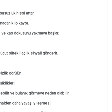
usuzluk hissi artar.
adan kilo kaybı.
yağ ve kas dokusunu yakmaya başlar.
ücut sürekli açlık sinyali gönderir.
zlik görülür.
klikleri.
ebilir ve bulanık görmeye neden olabilir.
malden daha yavaş iyileşmesi.