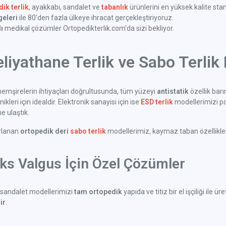
ik terlik
, ayakkabı, sandalet ve
tabanlık
ürünlerini en yüksek kalite sta
geleri
ile 80’den fazla ülkeye ihracat gerçekleştiriyoruz.
ı
medikal çözümler Ortopedikterlik.com'da sizi bekliyor.
liyathane Terlik ve Sabo Terlik 
emşirelerin ihtiyaçları doğrultusunda, tüm yüzeyi
antistatik
özellik bar
kleri için idealdir. Elektronik sanayisi için ise
ESD terlik
modellerimizi po
 ulaştık.
arlanan
ortopedik deri
sabo terlik
modellerimiz, kaymaz taban özellikleri 
uks Valgus İçin Özel Çözümler
sandalet modellerimizi
tam ortopedik
yapıda ve titiz bir el işçiliği il
ir
.