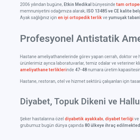
2006 yılından bugüne,
Etkin Medikal
bünyesinde
tam ortoped
memnuniyetini odağımıza alarak;
ISO 13485 ve CE kalite bel
Ayak sağlığınız için
en iyi ortopedik terlik
ve
yumuşak tabanl
Profesyonel Antistatik Ame
Hastane ameliyathanelerinde görev yapan cerrah, doktor ve h
ürünlerimiz ayrıca laboratuvarlar, temiz odalar ve veteriner klini
ameliyathane terlikleri
nde
47-48
numara üretim kapasitesine
Hastane, restoran, otel ve hizmet sektörü çalışanları için tas
Diyabet, Topuk Dikeni ve Hall
Şeker hastalarına özel
diyabetik ayakkabı
,
diyabet terliği
ve 
grubumuz bugün dünya çapında
80 ülkeye ihraç edilmekted