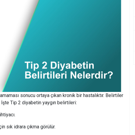
anamaması sonucu ortaya çıkan kronik bir hastalıktır. Belirtiler
İşte Tip 2 diyabetin yaygın belirtileri:
htiyacı.
çin sık idrara çıkma görülür.