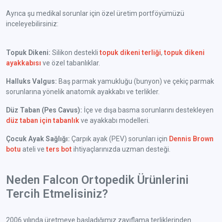
Ayrıca şu medikal sorunlar için özel üretim portföyümüzü
inceleyebilirsiniz:
Topuk Dikeni:
Silikon destekli
topuk dikeni terliği
,
topuk dikeni
ayakkabısı
ve özel tabanlıklar.
Halluks Valgus:
Baş parmak yamukluğu (bunyon) ve çekiç parmak
sorunlarına yönelik anatomik ayakkabı ve terlikler.
Düz Taban (Pes Cavus):
İçe ve dışa basma sorunlarını destekleyen
düz taban için tabanlık
ve ayakkabı modelleri.
Çocuk Ayak Sağlığı:
Çarpık ayak (PEV) sorunları için
Dennis Brown
botu
ateli ve
ters bot
ihtiyaçlarınızda uzman desteği.
Neden Falcon Ortopedik Ürünlerini
Tercih Etmelisiniz?
2006 yılında üretmeye başladığımız zayıflama terliklerinden