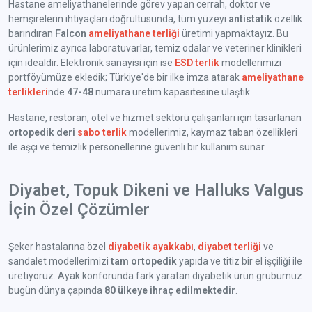
Hastane ameliyathanelerinde görev yapan cerrah, doktor ve
hemşirelerin ihtiyaçları doğrultusunda, tüm yüzeyi
antistatik
özellik
barındıran
Falcon
ameliyathane terliği
üretimi yapmaktayız. Bu
ürünlerimiz ayrıca laboratuvarlar, temiz odalar ve veteriner klinikleri
için idealdir. Elektronik sanayisi için ise
ESD terlik
modellerimizi
portföyümüze ekledik; Türkiye'de bir ilke imza atarak
ameliyathane
terlikleri
nde
47-48
numara üretim kapasitesine ulaştık.
Hastane, restoran, otel ve hizmet sektörü çalışanları için tasarlanan
ortopedik deri
sabo terlik
modellerimiz, kaymaz taban özellikleri
ile aşçı ve temizlik personellerine güvenli bir kullanım sunar.
Diyabet, Topuk Dikeni ve Halluks Valgus
İçin Özel Çözümler
Şeker hastalarına özel
diyabetik ayakkabı
,
diyabet terliği
ve
sandalet modellerimizi
tam ortopedik
yapıda ve titiz bir el işçiliği ile
üretiyoruz. Ayak konforunda fark yaratan diyabetik ürün grubumuz
bugün dünya çapında
80 ülkeye ihraç edilmektedir
.