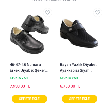
46-47-48 Numara
Bayan Yazlık Diyabet
Erkek Diyabet Şeker
Ayakkabısı Siyah
Ayakkabısı - Büyük
ODY01S
STOKTA VAR
STOKTA VAR
Numara OD58S
7.950,00 TL
6.750,00 TL