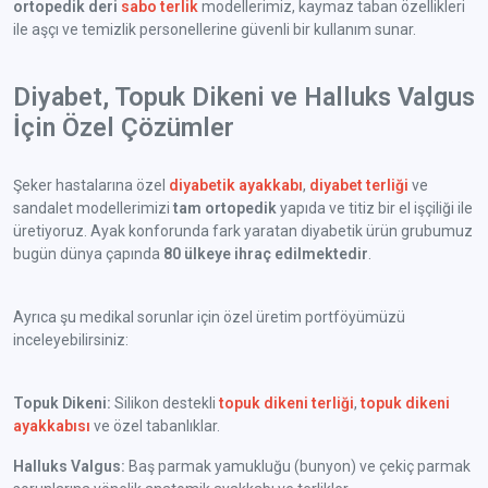
ortopedik deri
sabo terlik
modellerimiz, kaymaz taban özellikleri
ile aşçı ve temizlik personellerine güvenli bir kullanım sunar.
Diyabet, Topuk Dikeni ve Halluks Valgus
İçin Özel Çözümler
Şeker hastalarına özel
diyabetik ayakkabı
,
diyabet terliği
ve
sandalet modellerimizi
tam ortopedik
yapıda ve titiz bir el işçiliği ile
üretiyoruz. Ayak konforunda fark yaratan diyabetik ürün grubumuz
bugün dünya çapında
80 ülkeye ihraç edilmektedir
.
Ayrıca şu medikal sorunlar için özel üretim portföyümüzü
inceleyebilirsiniz:
Topuk Dikeni:
Silikon destekli
topuk dikeni terliği
,
topuk dikeni
ayakkabısı
ve özel tabanlıklar.
Halluks Valgus:
Baş parmak yamukluğu (bunyon) ve çekiç parmak