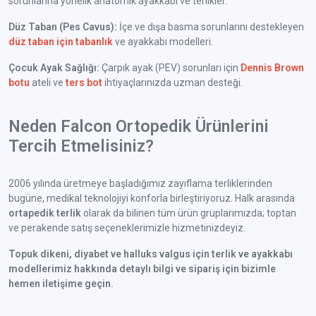
sorunlarına yönelik anatomik ayakkabı ve terlikler.
Düz Taban (Pes Cavus):
İçe ve dışa basma sorunlarını destekleyen
düz taban için tabanlık
ve ayakkabı modelleri.
Çocuk Ayak Sağlığı:
Çarpık ayak (PEV) sorunları için
Dennis Brown
botu
ateli ve
ters bot
ihtiyaçlarınızda uzman desteği.
Neden Falcon Ortopedik Ürünlerini
Tercih Etmelisiniz?
2006 yılında üretmeye başladığımız zayıflama terliklerinden
bugüne, medikal teknolojiyi konforla birleştiriyoruz. Halk arasında
ortapedik terlik
olarak da bilinen tüm ürün gruplarımızda; toptan
ve perakende satış seçeneklerimizle hizmetinizdeyiz.
Topuk dikeni, diyabet ve halluks valgus için terlik ve ayakkabı
modellerimiz hakkında detaylı bilgi ve sipariş için bizimle
hemen iletişime geçin.