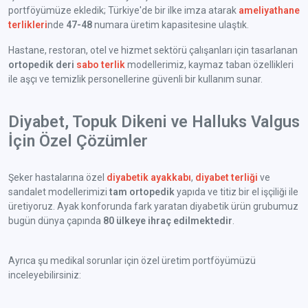
portföyümüze ekledik; Türkiye'de bir ilke imza atarak
ameliyathane
terlikleri
nde
47-48
numara üretim kapasitesine ulaştık.
Hastane, restoran, otel ve hizmet sektörü çalışanları için tasarlanan
ortopedik deri
sabo terlik
modellerimiz, kaymaz taban özellikleri
ile aşçı ve temizlik personellerine güvenli bir kullanım sunar.
Diyabet, Topuk Dikeni ve Halluks Valgus
İçin Özel Çözümler
Şeker hastalarına özel
diyabetik ayakkabı
,
diyabet terliği
ve
sandalet modellerimizi
tam ortopedik
yapıda ve titiz bir el işçiliği ile
üretiyoruz. Ayak konforunda fark yaratan diyabetik ürün grubumuz
bugün dünya çapında
80 ülkeye ihraç edilmektedir
.
Ayrıca şu medikal sorunlar için özel üretim portföyümüzü
inceleyebilirsiniz: