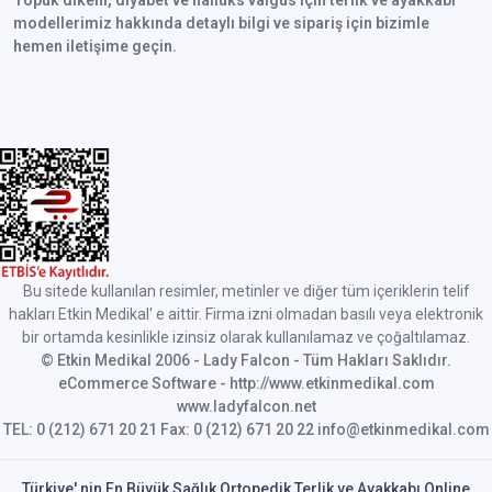
Topuk dikeni, diyabet ve halluks valgus için terlik ve ayakkabı
modellerimiz hakkında detaylı bilgi ve sipariş için bizimle
hemen iletişime geçin.
Bu sitede kullanılan resimler, metinler ve diğer tüm içeriklerin telif
hakları Etkin Medikal' e aittir. Firma izni olmadan basılı veya elektronik
bir ortamda kesinlikle izinsiz olarak kullanılamaz ve çoğaltılamaz.
© Etkin Medikal 2006 - Lady Falcon - Tüm Hakları Saklıdır.
eCommerce Software - http://www.etkinmedikal.com
www.ladyfalcon.net
TEL: 0 (212) 671 20 21 Fax: 0 (212) 671 20 22 info@etkinmedikal.com
Türkiye' nin En Büyük Sağlık Ortopedik Terlik ve Ayakkabı Online