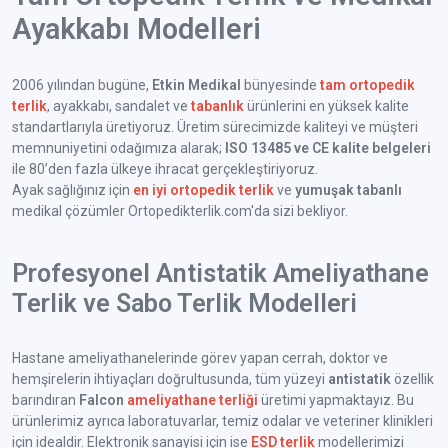
Ayakkabı Modelleri
2006 yılından bugüne,
Etkin Medikal
bünyesinde
tam ortopedik
terlik
, ayakkabı, sandalet ve
tabanlık
ürünlerini en yüksek kalite
standartlarıyla üretiyoruz. Üretim sürecimizde kaliteyi ve müşteri
memnuniyetini odağımıza alarak;
ISO 13485 ve CE kalite belgeleri
ile 80’den fazla ülkeye ihracat gerçekleştiriyoruz.
Ayak sağlığınız için
en iyi ortopedik terlik
ve
yumuşak tabanlı
medikal çözümler Ortopedikterlik.com'da sizi bekliyor.
Profesyonel Antistatik Ameliyathane
Terlik ve Sabo Terlik Modelleri
Hastane ameliyathanelerinde görev yapan cerrah, doktor ve
hemşirelerin ihtiyaçları doğrultusunda, tüm yüzeyi
antistatik
özellik
barındıran
Falcon
ameliyathane terliği
üretimi yapmaktayız. Bu
ürünlerimiz ayrıca laboratuvarlar, temiz odalar ve veteriner klinikleri
için idealdir. Elektronik sanayisi için ise
ESD terlik
modellerimizi