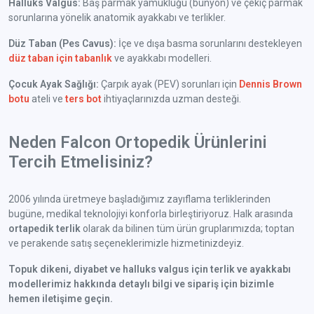
Halluks Valgus:
Baş parmak yamukluğu (bunyon) ve çekiç parmak
sorunlarına yönelik anatomik ayakkabı ve terlikler.
Düz Taban (Pes Cavus):
İçe ve dışa basma sorunlarını destekleyen
düz taban için tabanlık
ve ayakkabı modelleri.
Çocuk Ayak Sağlığı:
Çarpık ayak (PEV) sorunları için
Dennis Brown
botu
ateli ve
ters bot
ihtiyaçlarınızda uzman desteği.
Neden Falcon Ortopedik Ürünlerini
Tercih Etmelisiniz?
2006 yılında üretmeye başladığımız zayıflama terliklerinden
bugüne, medikal teknolojiyi konforla birleştiriyoruz. Halk arasında
ortapedik terlik
olarak da bilinen tüm ürün gruplarımızda; toptan
ve perakende satış seçeneklerimizle hizmetinizdeyiz.
Topuk dikeni, diyabet ve halluks valgus için terlik ve ayakkabı
modellerimiz hakkında detaylı bilgi ve sipariş için bizimle
hemen iletişime geçin.