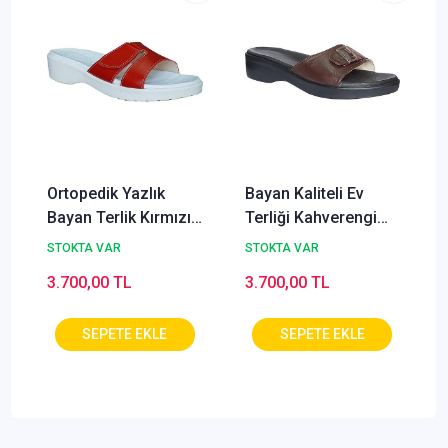
Ortopedik Yazlık
Bayan Kaliteli Ev
Bayan Terlik Kırmızı
Terliği Kahverengi
ORT-01K
ORT-03F (Taraklı
STOKTA VAR
STOKTA VAR
Ayaklar)
3.700,00 TL
3.700,00 TL