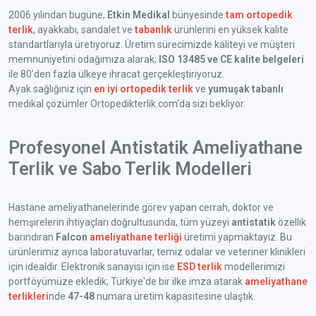
2006 yılından bugüne,
Etkin Medikal
bünyesinde
tam ortopedik
terlik
, ayakkabı, sandalet ve
tabanlık
ürünlerini en yüksek kalite
standartlarıyla üretiyoruz. Üretim sürecimizde kaliteyi ve müşteri
memnuniyetini odağımıza alarak;
ISO 13485 ve CE kalite belgeleri
ile 80’den fazla ülkeye ihracat gerçekleştiriyoruz.
Ayak sağlığınız için
en iyi ortopedik terlik
ve
yumuşak tabanlı
medikal çözümler Ortopedikterlik.com'da sizi bekliyor.
Profesyonel Antistatik Ameliyathane
Terlik ve Sabo Terlik Modelleri
Hastane ameliyathanelerinde görev yapan cerrah, doktor ve
hemşirelerin ihtiyaçları doğrultusunda, tüm yüzeyi
antistatik
özellik
barındıran
Falcon
ameliyathane terliği
üretimi yapmaktayız. Bu
ürünlerimiz ayrıca laboratuvarlar, temiz odalar ve veteriner klinikleri
için idealdir. Elektronik sanayisi için ise
ESD terlik
modellerimizi
portföyümüze ekledik; Türkiye'de bir ilke imza atarak
ameliyathane
terlikleri
nde
47-48
numara üretim kapasitesine ulaştık.