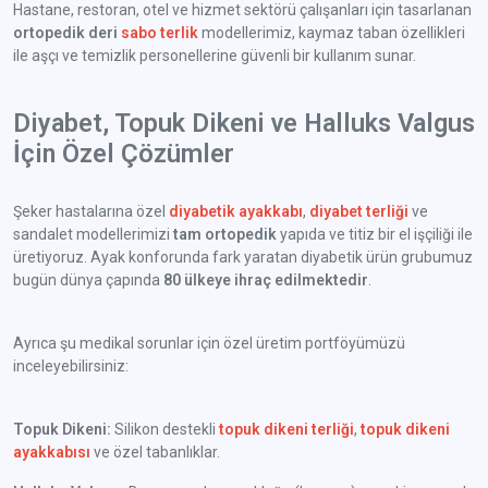
Hastane, restoran, otel ve hizmet sektörü çalışanları için tasarlanan
ortopedik deri
sabo terlik
modellerimiz, kaymaz taban özellikleri
ile aşçı ve temizlik personellerine güvenli bir kullanım sunar.
Diyabet, Topuk Dikeni ve Halluks Valgus
İçin Özel Çözümler
Şeker hastalarına özel
diyabetik ayakkabı
,
diyabet terliği
ve
sandalet modellerimizi
tam ortopedik
yapıda ve titiz bir el işçiliği ile
üretiyoruz. Ayak konforunda fark yaratan diyabetik ürün grubumuz
bugün dünya çapında
80 ülkeye ihraç edilmektedir
.
Ayrıca şu medikal sorunlar için özel üretim portföyümüzü
inceleyebilirsiniz:
Topuk Dikeni:
Silikon destekli
topuk dikeni terliği
,
topuk dikeni
ayakkabısı
ve özel tabanlıklar.