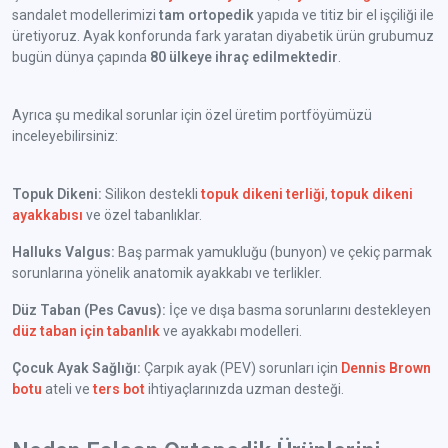
sandalet modellerimizi
tam ortopedik
yapıda ve titiz bir el işçiliği ile
üretiyoruz. Ayak konforunda fark yaratan diyabetik ürün grubumuz
bugün dünya çapında
80 ülkeye ihraç edilmektedir
.
Ayrıca şu medikal sorunlar için özel üretim portföyümüzü
inceleyebilirsiniz:
Topuk Dikeni:
Silikon destekli
topuk dikeni terliği
,
topuk dikeni
ayakkabısı
ve özel tabanlıklar.
Halluks Valgus:
Baş parmak yamukluğu (bunyon) ve çekiç parmak
sorunlarına yönelik anatomik ayakkabı ve terlikler.
Düz Taban (Pes Cavus):
İçe ve dışa basma sorunlarını destekleyen
düz taban için tabanlık
ve ayakkabı modelleri.
Çocuk Ayak Sağlığı:
Çarpık ayak (PEV) sorunları için
Dennis Brown
botu
ateli ve
ters bot
ihtiyaçlarınızda uzman desteği.