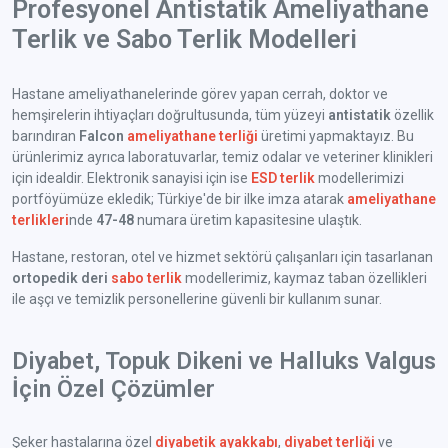
Profesyonel Antistatik Ameliyathane
Terlik ve Sabo Terlik Modelleri
Hastane ameliyathanelerinde görev yapan cerrah, doktor ve
hemşirelerin ihtiyaçları doğrultusunda, tüm yüzeyi
antistatik
özellik
barındıran
Falcon
ameliyathane terliği
üretimi yapmaktayız. Bu
ürünlerimiz ayrıca laboratuvarlar, temiz odalar ve veteriner klinikleri
için idealdir. Elektronik sanayisi için ise
ESD terlik
modellerimizi
portföyümüze ekledik; Türkiye'de bir ilke imza atarak
ameliyathane
terlikleri
nde
47-48
numara üretim kapasitesine ulaştık.
Hastane, restoran, otel ve hizmet sektörü çalışanları için tasarlanan
ortopedik deri
sabo terlik
modellerimiz, kaymaz taban özellikleri
ile aşçı ve temizlik personellerine güvenli bir kullanım sunar.
Diyabet, Topuk Dikeni ve Halluks Valgus
İçin Özel Çözümler
Şeker hastalarına özel
diyabetik ayakkabı
,
diyabet terliği
ve