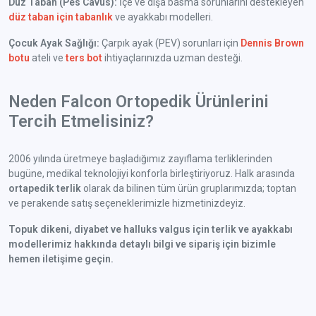
Düz Taban (Pes Cavus):
İçe ve dışa basma sorunlarını destekleyen
düz taban için tabanlık
ve ayakkabı modelleri.
Çocuk Ayak Sağlığı:
Çarpık ayak (PEV) sorunları için
Dennis Brown
botu
ateli ve
ters bot
ihtiyaçlarınızda uzman desteği.
Neden Falcon Ortopedik Ürünlerini
Tercih Etmelisiniz?
2006 yılında üretmeye başladığımız zayıflama terliklerinden
bugüne, medikal teknolojiyi konforla birleştiriyoruz. Halk arasında
ortapedik terlik
olarak da bilinen tüm ürün gruplarımızda; toptan
ve perakende satış seçeneklerimizle hizmetinizdeyiz.
Topuk dikeni, diyabet ve halluks valgus için terlik ve ayakkabı
modellerimiz hakkında detaylı bilgi ve sipariş için bizimle
hemen iletişime geçin.