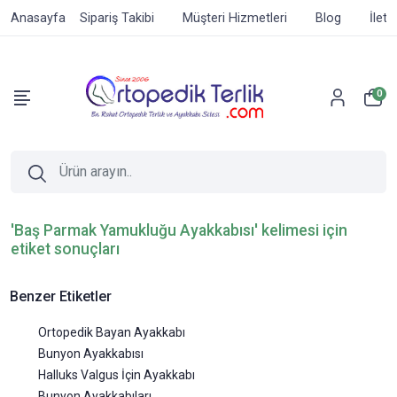
Anasayfa
Sipariş Takibi
Müşteri Hizmetleri
Blog
İleti
0
'Baş Parmak Yamukluğu Ayakkabısı' kelimesi için
etiket sonuçları
Benzer Etiketler
Ortopedik Bayan Ayakkabı
Bunyon Ayakkabısı
Halluks Valgus İçin Ayakkabı
Bunyon Ayakkabıları