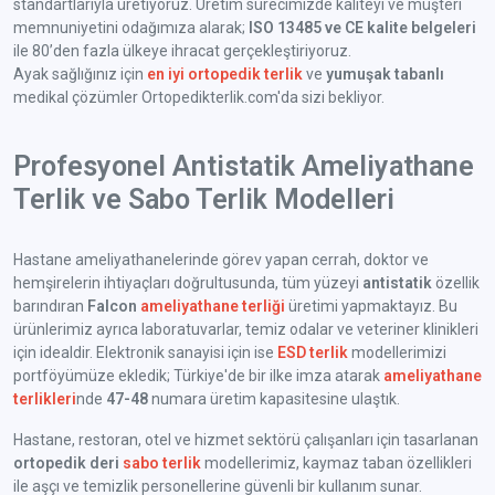
standartlarıyla üretiyoruz. Üretim sürecimizde kaliteyi ve müşteri
memnuniyetini odağımıza alarak;
ISO 13485 ve CE kalite belgeleri
ile 80’den fazla ülkeye ihracat gerçekleştiriyoruz.
Ayak sağlığınız için
en iyi ortopedik terlik
ve
yumuşak tabanlı
medikal çözümler Ortopedikterlik.com'da sizi bekliyor.
Profesyonel Antistatik Ameliyathane
Terlik ve Sabo Terlik Modelleri
Hastane ameliyathanelerinde görev yapan cerrah, doktor ve
hemşirelerin ihtiyaçları doğrultusunda, tüm yüzeyi
antistatik
özellik
barındıran
Falcon
ameliyathane terliği
üretimi yapmaktayız. Bu
ürünlerimiz ayrıca laboratuvarlar, temiz odalar ve veteriner klinikleri
için idealdir. Elektronik sanayisi için ise
ESD terlik
modellerimizi
portföyümüze ekledik; Türkiye'de bir ilke imza atarak
ameliyathane
terlikleri
nde
47-48
numara üretim kapasitesine ulaştık.
Hastane, restoran, otel ve hizmet sektörü çalışanları için tasarlanan
ortopedik deri
sabo terlik
modellerimiz, kaymaz taban özellikleri
ile aşçı ve temizlik personellerine güvenli bir kullanım sunar.