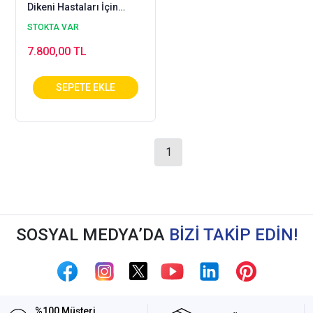
Dikeni Hastaları İçin
Ortopedik Ayakkabı
STOKTA VAR
Bayan EPT-HLX04S
7.800,00 TL
1
SOSYAL MEDYA’DA
BİZİ TAKİP EDİN!
%100 Müşteri