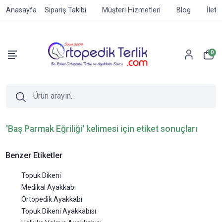
Anasayfa
Sipariş Takibi
Müşteri Hizmetleri
Blog
İleti
0
'Baş Parmak Eğriliği' kelimesi için etiket sonuçları
Benzer Etiketler
Topuk Dikeni
Medikal Ayakkabı
Ortopedik Ayakkabı
Topuk Dikeni Ayakkabısı