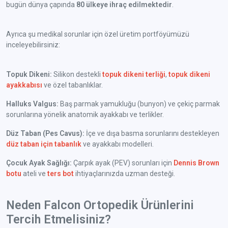
bugün dünya çapında
80 ülkeye ihraç edilmektedir
.
Ayrıca şu medikal sorunlar için özel üretim portföyümüzü
inceleyebilirsiniz:
Topuk Dikeni:
Silikon destekli
topuk dikeni terliği
,
topuk dikeni
ayakkabısı
ve özel tabanlıklar.
Halluks Valgus:
Baş parmak yamukluğu (bunyon) ve çekiç parmak
sorunlarına yönelik anatomik ayakkabı ve terlikler.
Düz Taban (Pes Cavus):
İçe ve dışa basma sorunlarını destekleyen
düz taban için tabanlık
ve ayakkabı modelleri.
Çocuk Ayak Sağlığı:
Çarpık ayak (PEV) sorunları için
Dennis Brown
botu
ateli ve
ters bot
ihtiyaçlarınızda uzman desteği.
Neden Falcon Ortopedik Ürünlerini
Tercih Etmelisiniz?