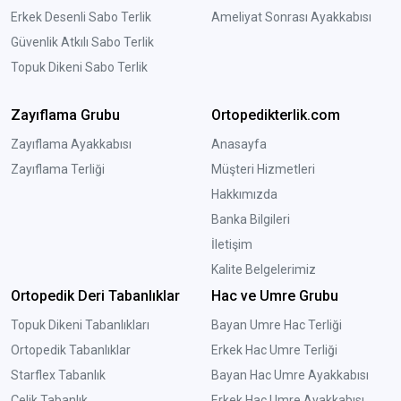
Erkek Desenli Sabo Terlik
Ameliyat Sonrası Ayakkabısı
Güvenlik Atkılı Sabo Terlik
Topuk Dikeni Sabo Terlik
Zayıflama Grubu
Ortopedikterlik.com
Zayıflama Ayakkabısı
Anasayfa
Zayıflama Terliği
Müşteri Hizmetleri
Hakkımızda
Banka Bilgileri
İletişim
Kalite Belgelerimiz
Ortopedik Deri Tabanlıklar
Hac ve Umre Grubu
Topuk Dikeni Tabanlıkları
Bayan Umre Hac Terliği
Ortopedik Tabanlıklar
Erkek Hac Umre Terliği
Starflex Tabanlık
Bayan Hac Umre Ayakkabısı
Çelik Tabanlık
Erkek Hac Umre Ayakkabısı