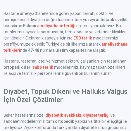
Hastane ameliyathanelerinde görev yapan cerrah, doktor ve
hemşirelerin ihtiyaçları doğrultusunda, tüm yüzeyi
antistatik
özellik
barındıran
Falcon
ameliyathane terliği
üretimi yapmaktayız. Bu
ürünlerimiz ayrıca laboratuvarlar, temiz odalar ve veteriner klinikleri
için idealdir. Elektronik sanayisi için ise
ESD terlik
modellerimizi
portföyümüze ekledik; Türkiye'de bir ilke imza atarak
ameliyathane
terlikleri
nde
47-48
numara üretim kapasitesine ulaştık.
Hastane, restoran, otel ve hizmet sektörü çalışanları için tasarlanan
ortopedik deri
sabo terlik
modellerimiz, kaymaz taban özellikleri
ile aşçı ve temizlik personellerine güvenli bir kullanım sunar.
Diyabet, Topuk Dikeni ve Halluks Valgus
İçin Özel Çözümler
Şeker hastalarına özel
diyabetik ayakkabı
,
diyabet terliği
ve
sandalet modellerimizi
tam ortopedik
yapıda ve titiz bir el işçiliği ile
üretiyoruz. Ayak konforunda fark yaratan diyabetik ürün grubumuz