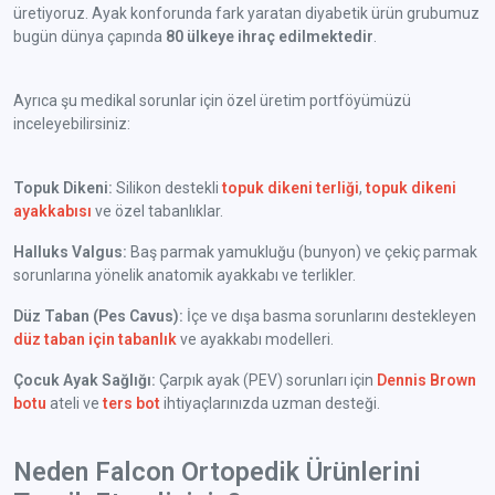
üretiyoruz. Ayak konforunda fark yaratan diyabetik ürün grubumuz
bugün dünya çapında
80 ülkeye ihraç edilmektedir
.
Ayrıca şu medikal sorunlar için özel üretim portföyümüzü
inceleyebilirsiniz:
Topuk Dikeni:
Silikon destekli
topuk dikeni terliği
,
topuk dikeni
ayakkabısı
ve özel tabanlıklar.
Halluks Valgus:
Baş parmak yamukluğu (bunyon) ve çekiç parmak
sorunlarına yönelik anatomik ayakkabı ve terlikler.
Düz Taban (Pes Cavus):
İçe ve dışa basma sorunlarını destekleyen
düz taban için tabanlık
ve ayakkabı modelleri.
Çocuk Ayak Sağlığı:
Çarpık ayak (PEV) sorunları için
Dennis Brown
botu
ateli ve
ters bot
ihtiyaçlarınızda uzman desteği.
Neden Falcon Ortopedik Ürünlerini