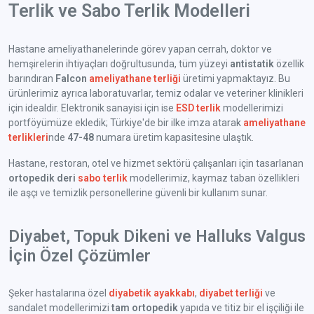
Terlik ve Sabo Terlik Modelleri
Hastane ameliyathanelerinde görev yapan cerrah, doktor ve
hemşirelerin ihtiyaçları doğrultusunda, tüm yüzeyi
antistatik
özellik
barındıran
Falcon
ameliyathane terliği
üretimi yapmaktayız. Bu
ürünlerimiz ayrıca laboratuvarlar, temiz odalar ve veteriner klinikleri
için idealdir. Elektronik sanayisi için ise
ESD terlik
modellerimizi
portföyümüze ekledik; Türkiye'de bir ilke imza atarak
ameliyathane
terlikleri
nde
47-48
numara üretim kapasitesine ulaştık.
Hastane, restoran, otel ve hizmet sektörü çalışanları için tasarlanan
ortopedik deri
sabo terlik
modellerimiz, kaymaz taban özellikleri
ile aşçı ve temizlik personellerine güvenli bir kullanım sunar.
Diyabet, Topuk Dikeni ve Halluks Valgus
İçin Özel Çözümler
Şeker hastalarına özel
diyabetik ayakkabı
,
diyabet terliği
ve
sandalet modellerimizi
tam ortopedik
yapıda ve titiz bir el işçiliği ile