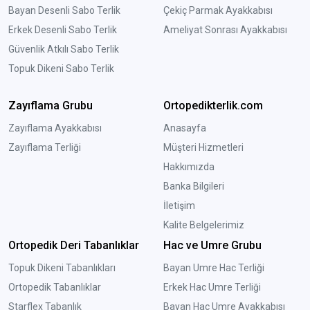
Bayan Desenli Sabo Terlik
Çekiç Parmak Ayakkabısı
Erkek Desenli Sabo Terlik
Ameliyat Sonrası Ayakkabısı
Güvenlik Atkılı Sabo Terlik
Topuk Dikeni Sabo Terlik
Zayıflama Grubu
Ortopedikterlik.com
Zayıflama Ayakkabısı
Anasayfa
Zayıflama Terliği
Müşteri Hizmetleri
Hakkımızda
Banka Bilgileri
İletişim
Kalite Belgelerimiz
Ortopedik Deri Tabanlıklar
Hac ve Umre Grubu
Topuk Dikeni Tabanlıkları
Bayan Umre Hac Terliği
Ortopedik Tabanlıklar
Erkek Hac Umre Terliği
Starflex Tabanlık
Bayan Hac Umre Ayakkabısı