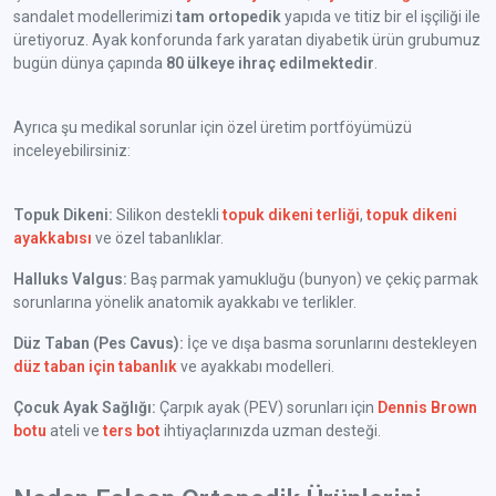
sandalet modellerimizi
tam ortopedik
yapıda ve titiz bir el işçiliği ile
üretiyoruz. Ayak konforunda fark yaratan diyabetik ürün grubumuz
bugün dünya çapında
80 ülkeye ihraç edilmektedir
.
Ayrıca şu medikal sorunlar için özel üretim portföyümüzü
inceleyebilirsiniz:
Topuk Dikeni:
Silikon destekli
topuk dikeni terliği
,
topuk dikeni
ayakkabısı
ve özel tabanlıklar.
Halluks Valgus:
Baş parmak yamukluğu (bunyon) ve çekiç parmak
sorunlarına yönelik anatomik ayakkabı ve terlikler.
Düz Taban (Pes Cavus):
İçe ve dışa basma sorunlarını destekleyen
düz taban için tabanlık
ve ayakkabı modelleri.
Çocuk Ayak Sağlığı:
Çarpık ayak (PEV) sorunları için
Dennis Brown
botu
ateli ve
ters bot
ihtiyaçlarınızda uzman desteği.