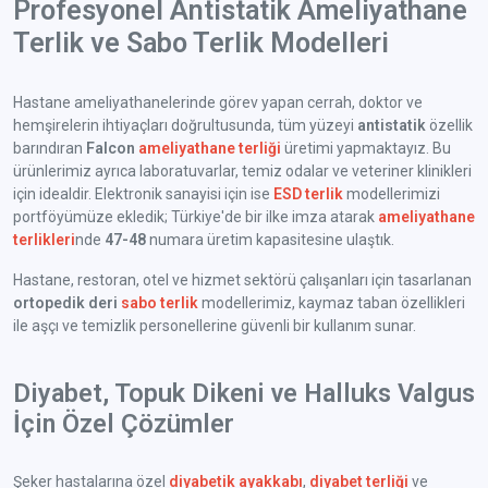
Profesyonel Antistatik Ameliyathane
Terlik ve Sabo Terlik Modelleri
Hastane ameliyathanelerinde görev yapan cerrah, doktor ve
hemşirelerin ihtiyaçları doğrultusunda, tüm yüzeyi
antistatik
özellik
barındıran
Falcon
ameliyathane terliği
üretimi yapmaktayız. Bu
ürünlerimiz ayrıca laboratuvarlar, temiz odalar ve veteriner klinikleri
için idealdir. Elektronik sanayisi için ise
ESD terlik
modellerimizi
portföyümüze ekledik; Türkiye'de bir ilke imza atarak
ameliyathane
terlikleri
nde
47-48
numara üretim kapasitesine ulaştık.
Hastane, restoran, otel ve hizmet sektörü çalışanları için tasarlanan
ortopedik deri
sabo terlik
modellerimiz, kaymaz taban özellikleri
ile aşçı ve temizlik personellerine güvenli bir kullanım sunar.
Diyabet, Topuk Dikeni ve Halluks Valgus
İçin Özel Çözümler
Şeker hastalarına özel
diyabetik ayakkabı
,
diyabet terliği
ve