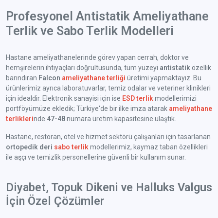
Profesyonel Antistatik Ameliyathane
Terlik ve Sabo Terlik Modelleri
Hastane ameliyathanelerinde görev yapan cerrah, doktor ve
hemşirelerin ihtiyaçları doğrultusunda, tüm yüzeyi
antistatik
özellik
barındıran
Falcon
ameliyathane terliği
üretimi yapmaktayız. Bu
ürünlerimiz ayrıca laboratuvarlar, temiz odalar ve veteriner klinikleri
için idealdir. Elektronik sanayisi için ise
ESD terlik
modellerimizi
portföyümüze ekledik; Türkiye'de bir ilke imza atarak
ameliyathane
terlikleri
nde
47-48
numara üretim kapasitesine ulaştık.
Hastane, restoran, otel ve hizmet sektörü çalışanları için tasarlanan
ortopedik deri
sabo terlik
modellerimiz, kaymaz taban özellikleri
ile aşçı ve temizlik personellerine güvenli bir kullanım sunar.
Diyabet, Topuk Dikeni ve Halluks Valgus
İçin Özel Çözümler