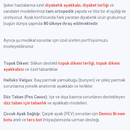
Şeker hastalarına özel
diyabetik ayakkabı
,
diyabet terliği
ve
sandalet modellerimizi
tam ortopedik
yapıda ve titiz bir el işçiliği ile
üretiyoruz. Ayak konforunda fark yaratan diyabetik ürün grubumuz
bugün dünya çapında
80 ülkeye ihraç edilmektedir
.
Ayrıca şu medikal sorunlar için özel üretim portföyümüzü
inceleyebilirsiniz:
Topuk Dikeni:
Silikon destekli
topuk dikeni terliği
,
topuk dikeni
ayakkabısı
ve özel tabanlıklar.
Halluks Valgus:
Baş parmak yamukluğu (bunyon) ve çekiç parmak
sorunlarına yönelik anatomik ayakkabı ve terlikler.
Düz Taban (Pes Cavus):
İçe ve dışa basma sorunlarını destekleyen
düz taban için tabanlık
ve ayakkabı modelleri.
Çocuk Ayak Sağlığı:
Çarpık ayak (PEV) sorunları için
Dennis Brown
botu
ateli ve
ters bot
ihtiyaçlarınızda uzman desteği.