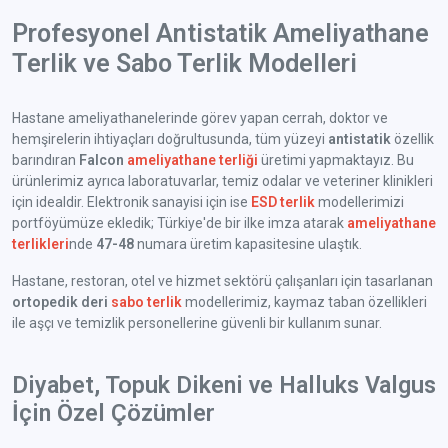
Profesyonel Antistatik Ameliyathane
Terlik ve Sabo Terlik Modelleri
Hastane ameliyathanelerinde görev yapan cerrah, doktor ve
hemşirelerin ihtiyaçları doğrultusunda, tüm yüzeyi
antistatik
özellik
barındıran
Falcon
ameliyathane terliği
üretimi yapmaktayız. Bu
ürünlerimiz ayrıca laboratuvarlar, temiz odalar ve veteriner klinikleri
için idealdir. Elektronik sanayisi için ise
ESD terlik
modellerimizi
portföyümüze ekledik; Türkiye'de bir ilke imza atarak
ameliyathane
terlikleri
nde
47-48
numara üretim kapasitesine ulaştık.
Hastane, restoran, otel ve hizmet sektörü çalışanları için tasarlanan
ortopedik deri
sabo terlik
modellerimiz, kaymaz taban özellikleri
ile aşçı ve temizlik personellerine güvenli bir kullanım sunar.
Diyabet, Topuk Dikeni ve Halluks Valgus
İçin Özel Çözümler