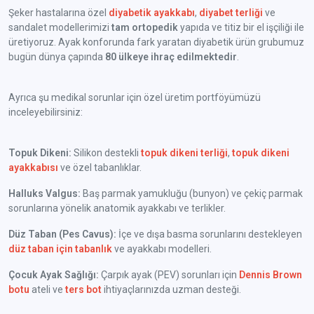
Şeker hastalarına özel
diyabetik ayakkabı
,
diyabet terliği
ve
sandalet modellerimizi
tam ortopedik
yapıda ve titiz bir el işçiliği ile
üretiyoruz. Ayak konforunda fark yaratan diyabetik ürün grubumuz
bugün dünya çapında
80 ülkeye ihraç edilmektedir
.
Ayrıca şu medikal sorunlar için özel üretim portföyümüzü
inceleyebilirsiniz:
Topuk Dikeni:
Silikon destekli
topuk dikeni terliği
,
topuk dikeni
ayakkabısı
ve özel tabanlıklar.
Halluks Valgus:
Baş parmak yamukluğu (bunyon) ve çekiç parmak
sorunlarına yönelik anatomik ayakkabı ve terlikler.
Düz Taban (Pes Cavus):
İçe ve dışa basma sorunlarını destekleyen
düz taban için tabanlık
ve ayakkabı modelleri.
Çocuk Ayak Sağlığı:
Çarpık ayak (PEV) sorunları için
Dennis Brown
botu
ateli ve
ters bot
ihtiyaçlarınızda uzman desteği.